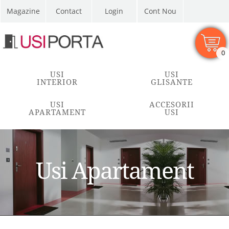
Magazine
Contact
Cont Nou
0
USI
USI
INTERIOR
GLISANTE
USI
ACCESORII
APARTAMENT
USI
Usi Apartament