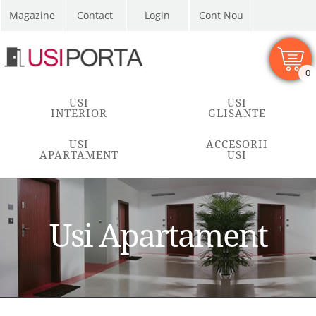
Magazine
Contact
Cont Nou
0
USI
USI
INTERIOR
GLISANTE
USI
ACCESORII
APARTAMENT
USI
Usi Apartament