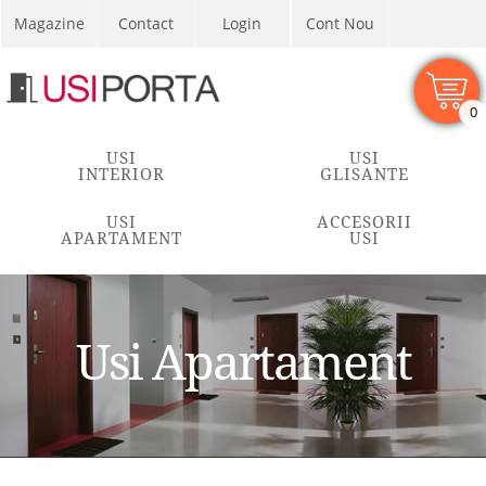
Magazine
Contact
Cont Nou
0
USI
USI
INTERIOR
GLISANTE
USI
ACCESORII
APARTAMENT
USI
Usi Apartament