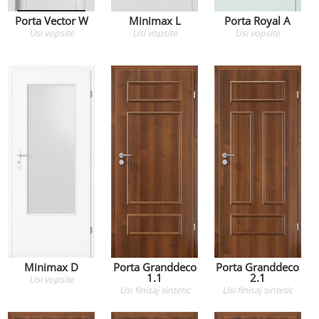
Porta Vector W
Minimax L
Porta Royal A
Usi
vopsite
Usi
vopsite
Usi
vopsite
Minimax D
Porta Granddeco
Porta Granddeco
1.1
2.1
Usi
vopsite
Usi
finisaj sintetic
Usi
finisaj sintetic