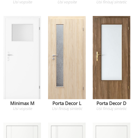
Usi
vopsite
Usi
vopsite
Usi
finisaj sintetic
Minimax M
Porta Decor L
Porta Decor D
Usi
vopsite
Usi
finisaj sintetic
Usi
finisaj sintetic