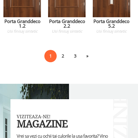
Porta Granddeco
Porta Granddeco
Porta Granddeco
1.2
2.2
5.2
Usi
finisaj sintetic
Usi
finisaj sintetic
Usi
finisaj sintetic
1
2
3
»
VIZITEAZA-NE!
MAGAZINE
Vrei sa vezi cu ochii tai culorile la usa favorita? Vino