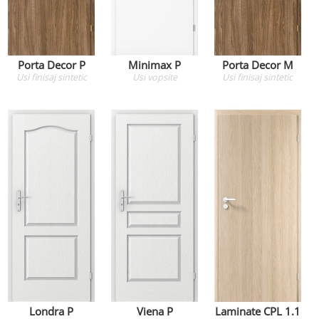
Porta Decor P
Minimax P
Porta Decor M
Usi
finisaj sintetic
Usi
vopsite
Usi
finisaj sintetic
Londra P
Viena P
Laminate CPL 1.1