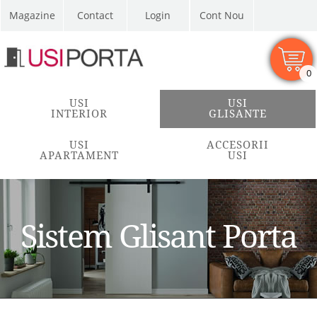
Magazine
Contact
Cont Nou
0
USI
USI
INTERIOR
GLISANTE
USI
ACCESORII
APARTAMENT
USI
Sistem Glisant Porta