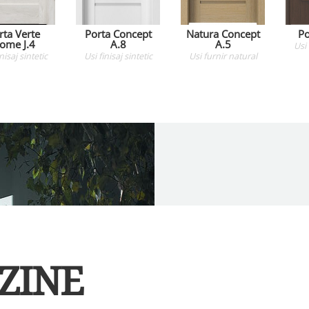
rta Verte
Porta Concept
Natura Concept
Po
ome J.4
A.8
A.5
Usi
inisaj sintetic
Usi
finisaj sintetic
Usi
furnir natural
ZINE