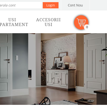
Cont Nou
USI
ACCESORII
PARTAMENT
USI
0