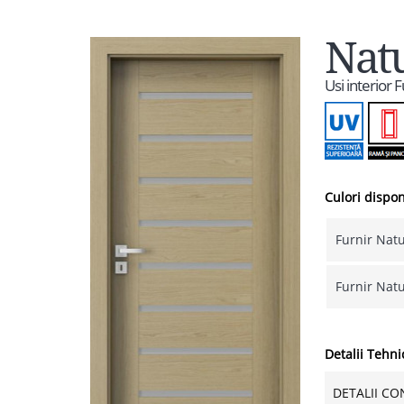
Natu
Usi interior
Culori dispon
Furnir Natu
Furnir Natu
Detalii Tehni
DETALII CO