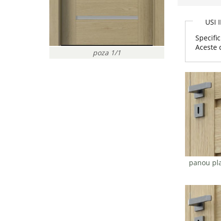
USI 
Specific
Aceste 
poza 1/1
panou pla