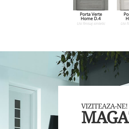
Porta Verte
Po
Home D.4
H
Usi
finisaj sintetic
Usi
f
VIZITEAZA-NE!
MAGA