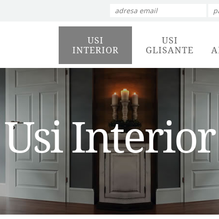
USI
USI
INTERIOR
GLISANTE
A
Usi Interior