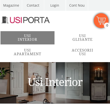
Magazine
Contact
Cont Nou
0
USI
USI
INTERIOR
GLISANTE
USI
ACCESORII
APARTAMENT
USI
Usi Interior