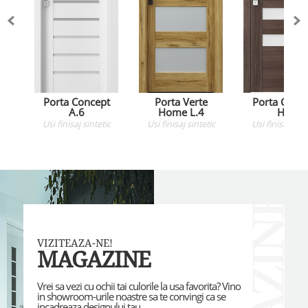
Porta Concept
Porta Verte
Porta Conc
A.6
Home L.4
H.4
Usi
finisaj sintetic
Usi
finisaj sintetic
Usi
finisaj sint
VIZITEAZA-NE!
MAGAZINE
Vrei sa vezi cu ochii tai culorile la usa favorita? Vino
in showroom-urile noastre sa te convingi ca se
incadreaza designului tau.