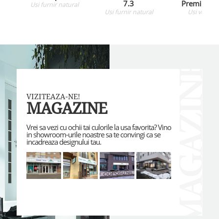
7.3
Premium 4
Usi
furnir natural
Usi
furnir natural
Usi
vopsite
VIZITEAZA-NE!
MAGAZINE
Vrei sa vezi cu ochii tai culorile la usa favorita? Vino
in showroom-urile noastre sa te convingi ca se
incadreaza designului tau.