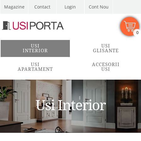
Magazine
Contact
Cont Nou
0
USI
USI
INTERIOR
GLISANTE
USI
ACCESORII
APARTAMENT
USI
Usi Interior