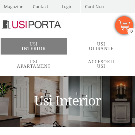
Magazine
Contact
Cont Nou
0
USI
USI
INTERIOR
GLISANTE
USI
ACCESORII
APARTAMENT
USI
Usi Interior