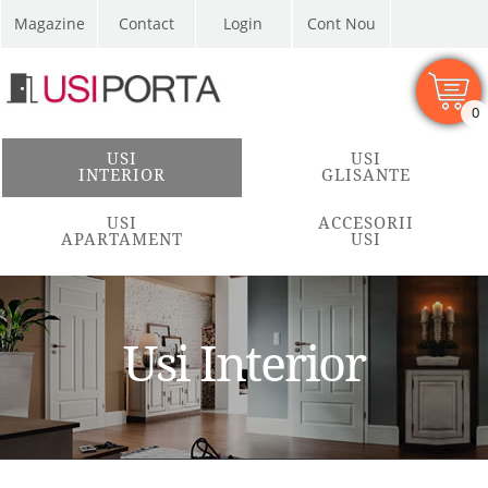
Magazine
Contact
Cont Nou
0
USI
USI
INTERIOR
GLISANTE
USI
ACCESORII
APARTAMENT
USI
Usi Interior