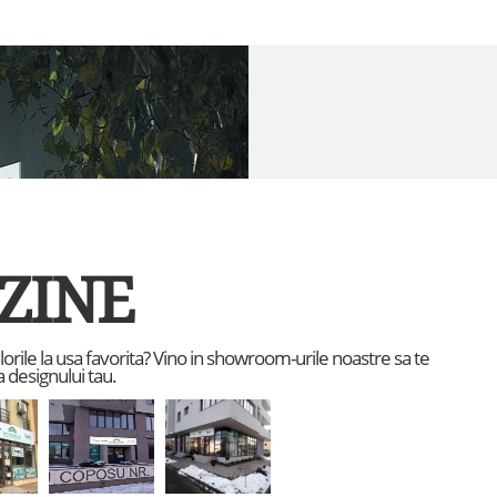
ZINE
culorile la usa favorita? Vino in showroom-urile noastre sa te
 designului tau.