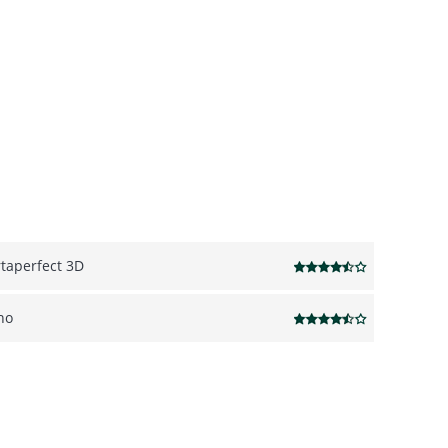
rtaperfect 3D
no