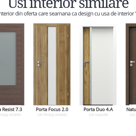
Usi interior similare
 interior din oferta care seamana ca design cu usa de interior 
 Resist 7.3
Porta Focus 2.0
Porta Duo 4.A
Natu
inisaj sintetic
Usi
finisaj sintetic
Usi
vopsite
Usi