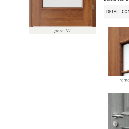
DETALII CO
poza 1/1
rama