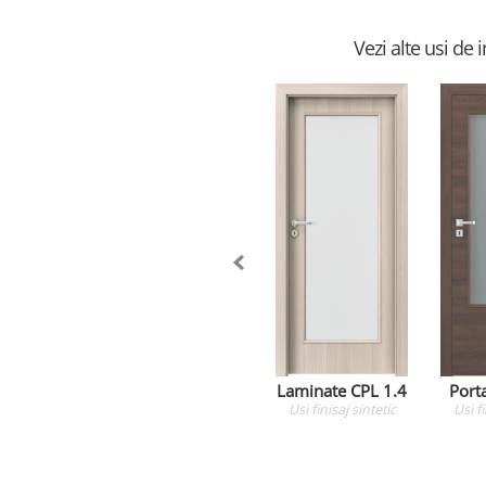
Vezi alte usi de
Laminate CPL 1.4
Porta
Usi
finisaj sintetic
Usi
f