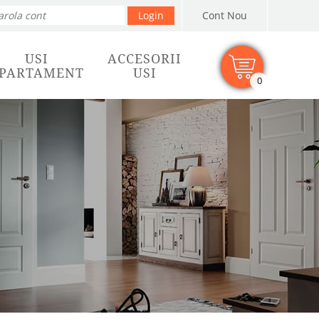
Cont Nou
USI
ACCESORII
PARTAMENT
USI
0