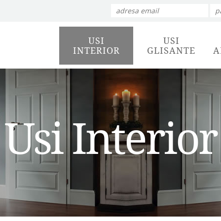
USI
USI
INTERIOR
GLISANTE
A
Usi Interior