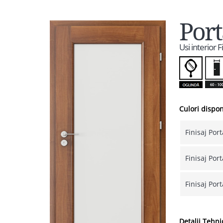
Port
Usi interior 
Culori dispon
Finisaj Por
Finisaj Por
Finisaj Por
Detalii Tehni