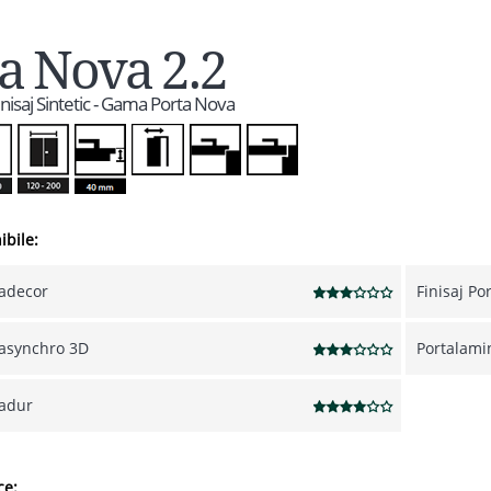
a Nova 2.2
Finisaj Sintetic - Gama Porta Nova
ibile:
tadecor
Finisaj Po
tasynchro 3D
Portalami
tadur
ce: