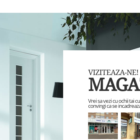
VIZITEAZA-NE!
MAGA
Vrei sa vezi cu ochii tai 
convingi ca se incadreaza