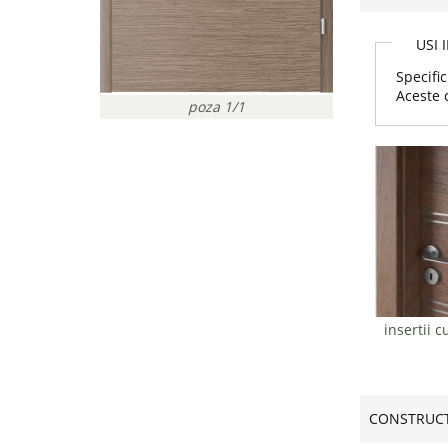
USI 
Specific
Aceste 
poza 1/1
insertii c
CONSTRUCT