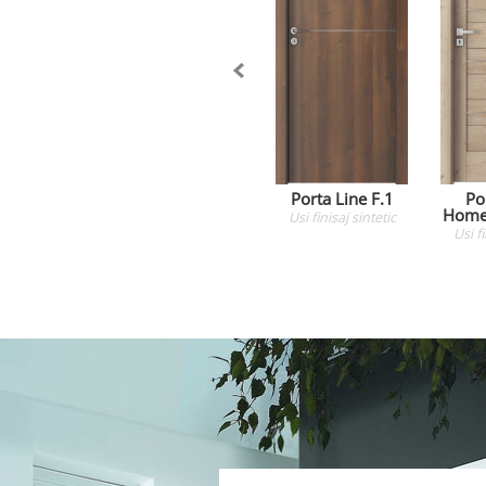
Porta Line F.1
Po
Home 
Usi
finisaj sintetic
Usi
f