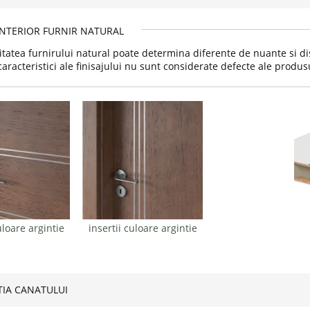
INTERIOR FURNIR NATURAL
itatea furnirului natural poate determina diferente de nuante si dist
caracteristici ale finisajului nu sunt considerate defecte ale produs
uloare argintie
insertii culoare argintie
IA CANATULUI