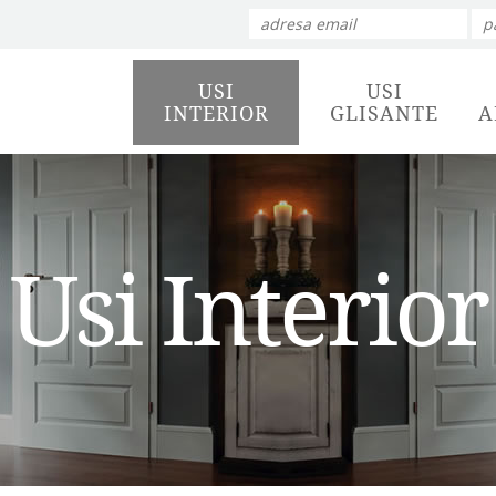
USI
USI
INTERIOR
GLISANTE
A
Usi Interior