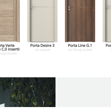
rta Verte
Porta Desire 3
Porta Line G.1
Por
C.0 insertii
Usi
vopsite
Usi
finisaj sintetic
inisaj sintetic