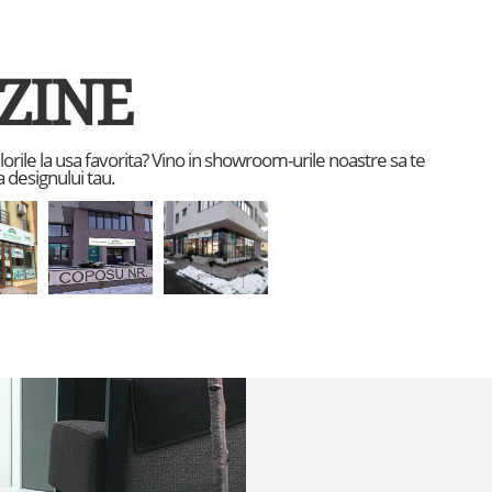
ZINE
culorile la usa favorita? Vino in showroom-urile noastre sa te
 designului tau.