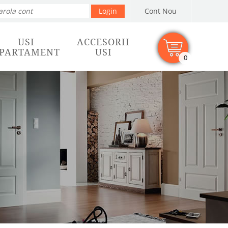
Cont Nou
USI
ACCESORII
PARTAMENT
USI
0