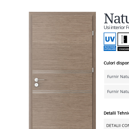
Natu
Usi interior 
Culori dispon
Furnir Natu
Furnir Natu
Detalii Tehni
DETALII CO