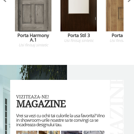
Porta Harmony
Porta Stil 3
Porta Fit C
A.1
Usi
finisaj sintetic
Usi
finisaj sint
Usi
finisaj sintetic
VIZITEAZA-NE!
MAGAZINE
Vrei sa vezi cu ochii tai culorile la usa favorita? Vino
in showroom-urile noastre sa te convingi ca se
incadreaza designului tau.