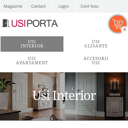
Magazine
Contact
Cont Nou
0
USI
USI
INTERIOR
GLISANTE
USI
ACCESORII
APARTAMENT
USI
Usi Interior