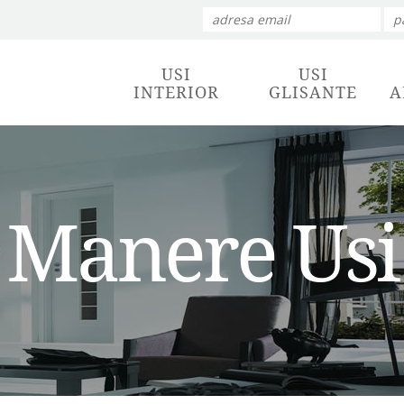
USI
USI
INTERIOR
GLISANTE
A
Manere Usi