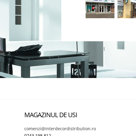
MAGAZINUL DE USI
comenzi@interdecordistribution.ro
0743.198.812