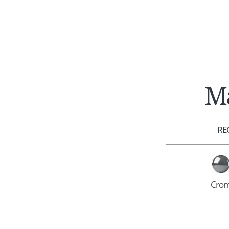
Ma
REC
Cro