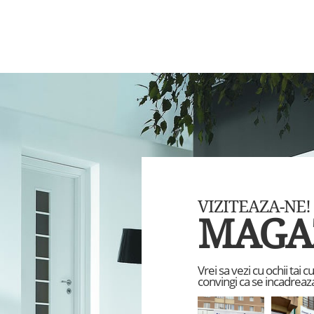
VIZITEAZA-NE!
MAGA
Vrei sa vezi cu ochii tai 
convingi ca se incadreaza