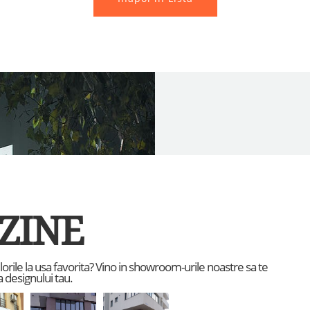
ZINE
culorile la usa favorita? Vino in showroom-urile noastre sa te
 designului tau.